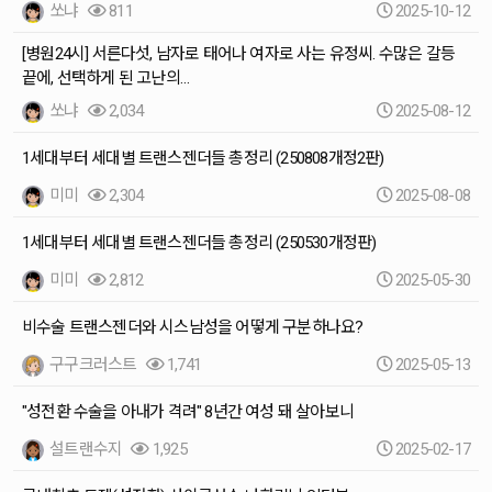
쏘냐
811
2025-10-12
[병원24시] 서른다섯, 남자로 태어나 여자로 사는 유정씨. 수많은 갈등
끝에, 선택하게 된 고난의…
쏘냐
2,034
2025-08-12
1세대부터 세대별 트랜스젠더들 총정리 (250808개정2판)
미미
2,304
2025-08-08
1세대부터 세대별 트랜스젠더들 총정리 (250530개정판)
미미
2,812
2025-05-30
비수술 트랜스젠더와 시스남성을 어떻게 구분하나요?
구구크러스트
1,741
2025-05-13
"성전환 수술을 아내가 격려" 8년간 여성 돼 살아보니
설트랜수지
1,925
2025-02-17