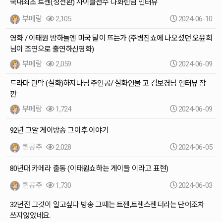
국내최초 트젠(성전환) 사이클선수 나화린님 인터뷰
부메랑
2,105
2024-06-10
영화 / 이태원 밤하늘엔 미국 달이 뜨는가 (주병진쇼에 나오셨던 오윤희
님이 조연으로 출연하신영화)
부메랑
2,059
2024-06-09
드라마 단막 (실화)하지나님 주인공/ 실화인물 고 김보경님 인터뷰 잠
깐
부메랑
1,724
2024-06-09
92년 그알 게이방송 그이후 이야기
퀸공주
2,028
2024-06-05
80년대 카메라 출동 (이태원쇼하는 게이들 이라고 표현)
퀸공주
1,730
2024-06-03
32년전 그것이 알고싶다 방송 그때는 트젠,트렌스젠더라는 단어조차
쓰지않았네요..