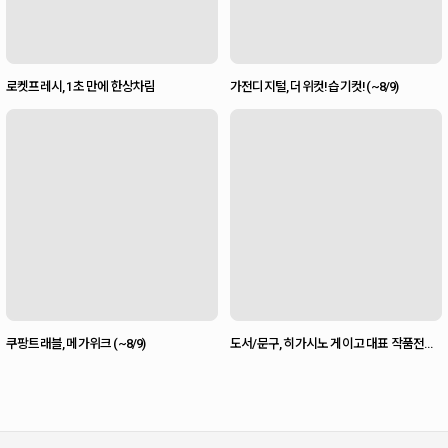
로켓프레시, 1초 만에 한상차림
가전디지털, 더위컷! 습기컷! (~8/9)
쿠팡트래블, 메가위크 (~8/9)
도서/문구, 히가시노 게이고 대표 작품전
(~10/29)