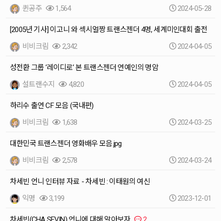
퀸공주
1,564
2024-05-28
[2005년 기사] 이고니 와 섹시얼짱 트랜스젠더 4명, 세계미인대회 출전
비비크림
2,342
2024-04-05
성전환 그룹 ‘레이디로‘ 본 트랜스젠더 연예인의 명암
설트랜수지
4,820
2024-04-05
하리수 출연 CF 모음 (국내편)
비비크림
1,638
2024-03-25
대한민국 트랜스젠더 영화배우 모음.jpg
비비크림
2,578
2024-03-24
차세빈 언니 인터뷰 자료 - 차세빈 : 이태원의 여신
익명
3,199
2023-12-01
차세빈(CHA SEVIN) 언니에 대해 알아보자
2