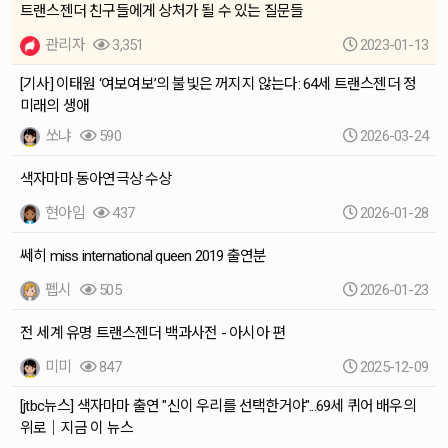
트랜스젠더 친구들에게 상처가 될 수 있는 질문들
관리자
3,351
2023-01-13
[기사] 이태원 ‘여보여보’의 불빛은 꺼지지 않는다: 64세 트랜스젠더 정
미래의 생애
쏘냐
590
2026-03-24
색자마마 동아연극상 수상
현아임
437
2026-01-28
쎄히 miss international queen 2019 출연분
펩시
505
2026-01-23
전 세계 유명 트랜스젠더 백과사전 - 아시아 편
미미
847
2025-12-09
[jtbc뉴스] 색자마마 출연 "신이 우리를 선택한거야"...69세 퀴어 배우의
위로｜지금 이 뉴스