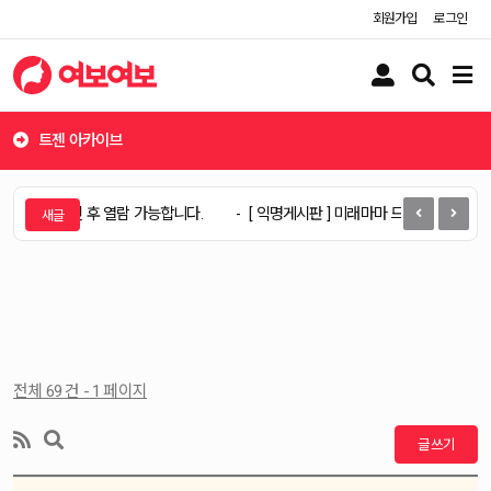
회원가입
로그인
유
검
메
저
색
뉴
버
버
버
튼
튼
튼
트젠 아카이브
구인 ]
로그인 후 열람 가능합니다.
[ 익명게시판 ] 미래마마 드라마 재밌어?
전체 69 건 - 1 페이지
글쓰기