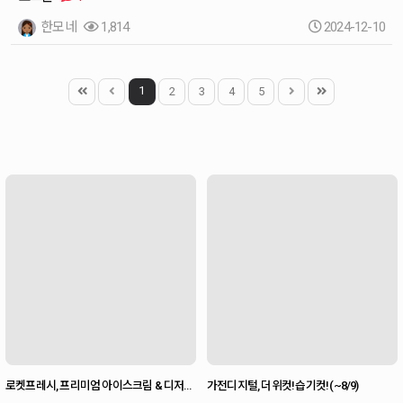
한모네
1,814
2024-12-10
1
2
3
4
5
로켓프레시, 프리미엄 아이스크림 & 디저트
가전디지털, 더위컷! 습기컷! (~8/9)
기획전 (~8/9)