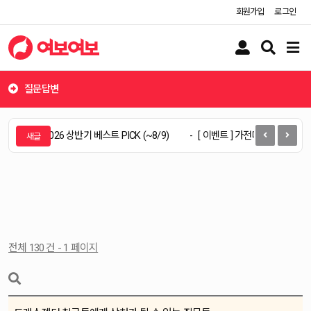
회원가입
로그인
유
검
메
저
색
뉴
버
버
버
튼
튼
튼
질문답변
 로켓뷰티, 2026 상반기 베스트 PICK (~8/9)
[ 이벤트 ] 가전디지털, 여름엔 신일
전체 130 건 - 1 페이지