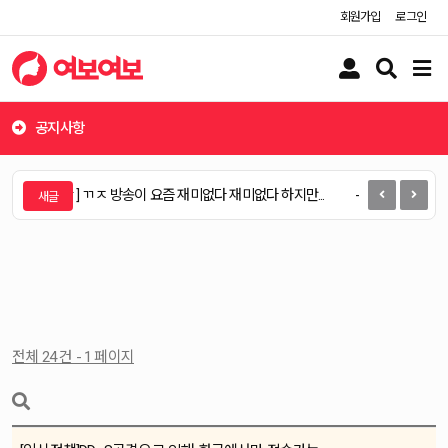
회원가입
로그인
유
검
메
저
색
뉴
버
버
버
튼
튼
튼
공지사항
[ 익명게시판 ] ㄲㅈ 방송이 요즘 재미없다 재미없다 하지만...
[ 익명게시판 ]
전체 24 건 - 1 페이지