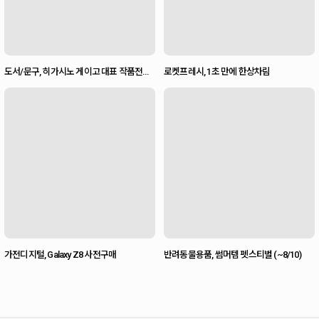
도서/문구, 히가시노 게이고 대표 작품전
로켓프레시, 1초 만에 한상차림
(~10/29)
가전디지털, Galaxy Z8 사전구매
반려동물용품, 썸머템 펫스티벌 (~8/10)