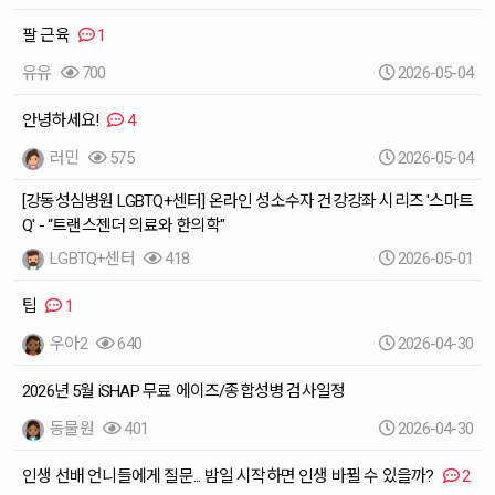
팔 근육
1
유유
700
2026-05-04
안녕하세요!
4
러민
575
2026-05-04
[강동성심병원 LGBTQ+센터] 온라인 성소수자 건강강좌 시리즈 '스마트
Q' - “트랜스젠더 의료와 한의학"
LGBTQ+센터
418
2026-05-01
팁
1
우아2
640
2026-04-30
2026년 5월 iSHAP 무료 에이즈/종합성병 검사일정
동물원
401
2026-04-30
인생 선배 언니들에게 질문... 밤일 시작하면 인생 바뀔 수 있을까?
2