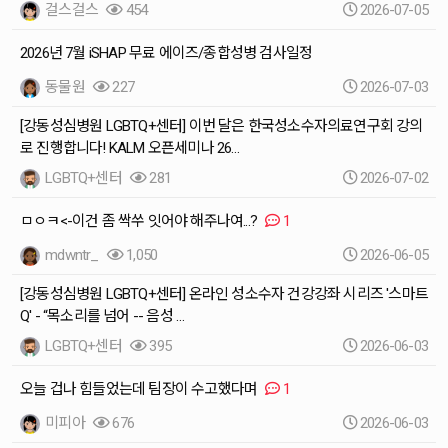
걸스걸스
454
2026-07-05
2026년 7월 iSHAP 무료 에이즈/종합성병 검사일정
동물원
227
2026-07-03
[강동성심병원 LGBTQ+센터] 이번 달은 한국성소수자의료연구회 강의
로 진행합니다! KALM 오픈세미나 26…
LGBTQ+센터
281
2026-07-02
ㅁㅇㅋ<-이건 좀 싹쑤 잇어야 해주나여...?
1
mdwntr_
1,050
2026-06-05
[강동성심병원 LGBTQ+센터] 온라인 성소수자 건강강좌 시리즈 '스마트
Q' - “목소리를 넘어 -- 음성 …
LGBTQ+센터
395
2026-06-03
오늘 겁나 힘들었는데 팀장이 수고했다며
1
미피아
676
2026-06-03