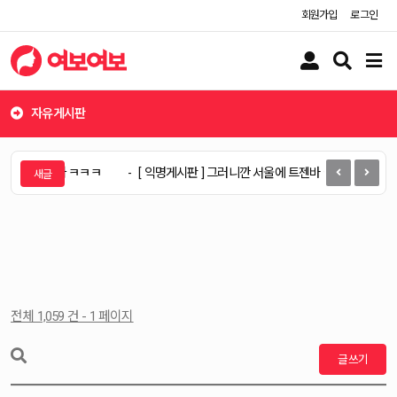
회원가입
로그인
유
검
메
저
색
뉴
버
버
버
튼
튼
튼
자유게시판
얼마나 웃길까 ㅋㅋㅋ
[ 익명게시판 ] 그러니깐 서울에 트젠바 아무나 차리는거
전체 1,059 건 - 1 페이지
글쓰기