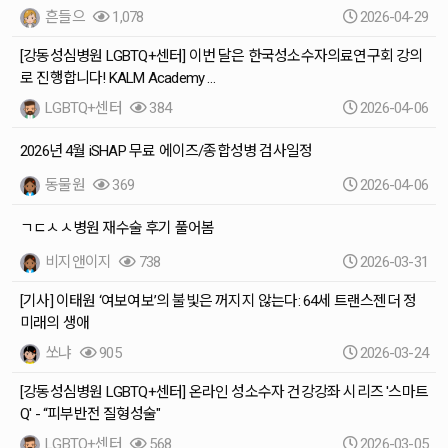
흔들으
1,078
2026-04-29
[강동성심병원 LGBTQ+센터] 이번 달은 한국성소수자의료연구회 강의
로 진행합니다! KALM Academy …
LGBTQ+센터
384
2026-04-06
2026년 4월 iSHAP 무료 에이즈/종합성병 검사일정
동물원
369
2026-04-06
ㄱㄷㅅㅅ병원 재수술 후기 풀어봄
비지앤이지
738
2026-03-31
[기사] 이태원 ‘여보여보’의 불빛은 꺼지지 않는다: 64세 트랜스젠더 정
미래의 생애
쏘냐
905
2026-03-24
[강동성심병원 LGBTQ+센터] 온라인 성소수자 건강강좌 시리즈 '스마트
Q' - “피부반전 질형성술"
LGBTQ+센터
568
2026-03-05