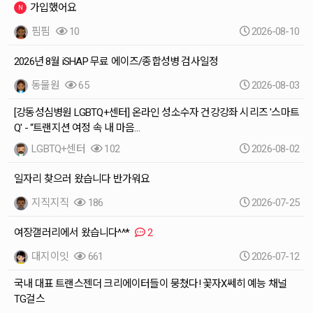
가입했어요
핌핌
10
2026-08-10
2026년 8월 iSHAP 무료 에이즈/종합성병 검사일정
동물원
65
2026-08-03
[강동성심병원 LGBTQ+센터] 온라인 성소수자 건강강좌 시리즈 '스마트
Q' - “트랜지션 여정 속 내 마음…
LGBTQ+센터
102
2026-08-02
일자리 찾으러 왔습니다 반가워요
지직지직
186
2026-07-25
여장갤러리에서 왔습니다^^*
2
대지이잇
661
2026-07-12
국내 대표 트랜스젠더 크리에이터들이 뭉쳤다! 꽃자X쎄히 예능 채널
TG걸스