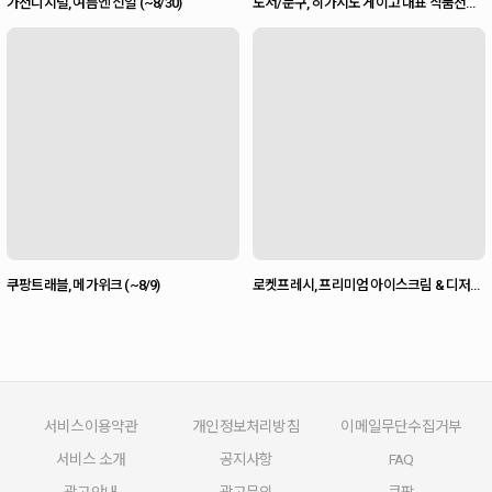
가전디지털, 여름엔 신일 (~8/30)
도서/문구, 히가시노 게이고 대표 작품전
(~10/29)
쿠팡트래블, 메가위크 (~8/9)
로켓프레시, 프리미엄 아이스크림 & 디저트
기획전 (~8/9)
서비스이용약관
개인정보처리방침
이메일무단수집거부
서비스 소개
공지사항
FAQ