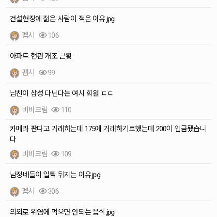
건설현장에 젊은 사람이 적은 이유.jpg
펩시
106
아파트 현관 개조 근황
펩시
99
남친이 삼성 다닌다는 여시 회원 ㄷㄷ
비비크림
110
카메라 판다고 거래하는데 175에 거래하기로했는데 200이 입금됐습니
다
비비크림
109
남정네들이 일찍 뒤지는 이유.jpg
펩시
306
의외로 위염에 먹으면 안되는 음식.jpg