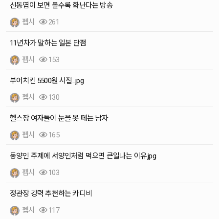
신동엽이 보면 볼수록 화난다는 방송
펩시
261
11년차가 말하는 일본 단점
펩시
153
부어치킨 5500원 시절...jpg
펩시
130
헬스장 여자들이 눈을 못 떼는 남자
펩시
165
동양인 주제에 서양인처럼 먹으면 큰일나는 이유.jpg
펩시
103
정관장 강력 추천하는 카디비
펩시
117