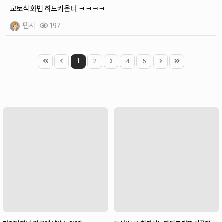
교토식화법 하드카운터 ㅋㅋㅋㅋ
펩시
197
1
2
3
4
5