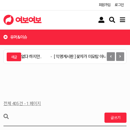
회원가입
로그인
유
검
메
저
색
뉴
버
버
버
튼
튼
튼
유머&이슈
미없다 재미없다 하지만...
[ 익명게시판 ] 꽃자가 미모탑 아니라고 우기는 년
전체 405 건 - 1 페이지
글쓰기