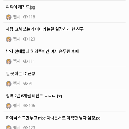
여적여 레전드.jpg
펩시
118
사람 고쳐 쓰는거 아니라는걸 실감하게 한 친구
펩시
123
남자 선배들과 해외투어간 여자 승무원 후배
펩시
111
일 못하는 LG근황
펩시
91
징역 2년 6개월 레전드 ㄷㄷㄷ .jpg
펩시
106
하이닉스 그만두고 mbc 아나운서로 이직한 남자 심정.jpg
펩시
123