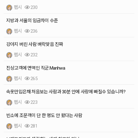
펩시
230
지방과 서울의 임금차이 수준
펩시
236
강아지 버린 사람 벼락맞음 진짜
펩시
232
진상고객에 면역인 직군.Manhwa
펩시
265
속옷만입은채 처음보는 사람과 30분 안에 사랑에 빠질수 있습니까?
펩시
223
빈소에 조문객이 단 한 명도 안 왔다는 사람
펩시
281