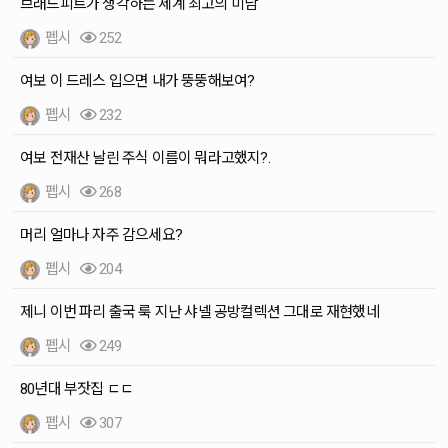
브래드피트가 생각하는 세계 최고의 미남
펩시
252
여보 이 드레스 입으면 내가 뚱뚱해보여?
펩시
232
여보 전재산 날린 주식 이름이 뭐라고했지?.
펩시
268
머리 얼마나 자주 감으세요?
펩시
204
제니 이번 파리 출국 룩 지난 샤넬 공방컬렉션 그대로 재현했네
펩시
249
80년대 부잣집 ㄷㄷ
펩시
307