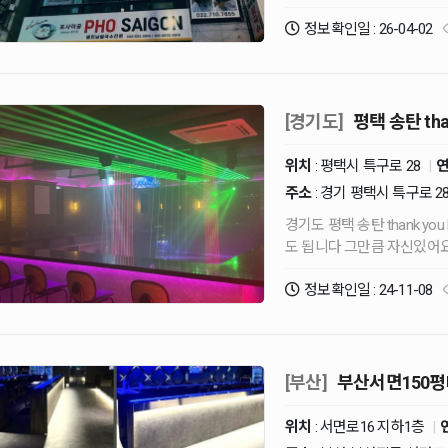
인천광역시 부평구 경원대로 1
정보확인일 : 26-04-02
[경기도]
평택 송탄 tha
위치
: 평택시 특구로 28
|
주소
: 경기 평택시 특구로 2
경기도 평택 송탄 thank you bar 예요 수질이 다르다고 보시면 
도 됩니다 그만큼 자
정보확인일 : 24-11-08
[부산]
부산서면150평
위치
: 서면로16 지하1층
|