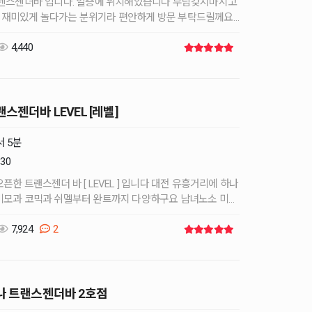
트렌스젠더바 입니다. 일층에 위치해있습니다 부담갖지마시고
재미있게 놀다가는 분위기라 편안하게 방문 부탁드릴께요 !
4,440
스젠더바 LEVEL [레벨]
 5분
30
젠더 바 [ LEVEL ] 입니다 대전 유흥거리에 하나
년자를 제외한 모든분들이 즐겁고 편안하게 즐기실수있습니다 프라이빗룸 부터 …
7,924
2
나 트랜스젠더바 2호점