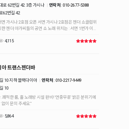
로 62번길 42. 3층 가시나
|
연락처
:
010-2677-5388
로62번길 42
픈 서면 가시나 2호점은 젠더 쇼클럽위
주소로 오시는게 가장정확합니다 부산시 부산진구 신천대로 62번길 4…
4,115
이아 트랜스젠더바
0길 10 지하 블랙다이아
|
연락처
:
010-2217-9449
길 10
위기에
언제든 부담 없이 문의 주세요."
5,864