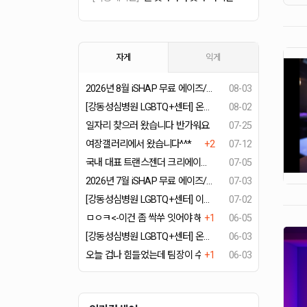
자게
익게
2026년 8월 iSHAP 무료 에이즈/종합성병 검사일정
08-03
[강동성심병원 LGBTQ+센터] 온라인 성소수자 건강강좌 시리즈 '스마트Q' - “트랜지션 여정 속 내 마음 돌보는 법 - 트랜지션에 따른 심리적 변화 및 심리상담의 역할"
08-02
일자리 찾으러 왔습니다 반가워요
07-25
여장갤러리에서 왔습니다^^*
+2
07-12
국내 대표 트랜스젠더 크리에이터들이 뭉쳤다! 꽃자X쎄히 예능 채널 TG걸스
07-05
2026년 7월 iSHAP 무료 에이즈/종합성병 검사일정
07-03
[강동성심병원 LGBTQ+센터] 이번 달은 한국성소수자의료연구회 강의로 진행합니다! KALM 오픈세미나 26년 7월 강의 안내
07-02
ㅁㅇㅋ<-이건 좀 싹쑤 잇어야 해주나여...?
+1
06-05
[강동성심병원 LGBTQ+센터] 온라인 성소수자 건강강좌 시리즈 '스마트Q' - “목소리를 넘어 -- 음성 여성화 수술의 발전과 미래"
06-03
오늘 겁나 힘들었는데 팀장이 수고했다며
+1
06-03