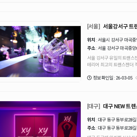
[서울]
서울강서구 트랜
위치
: 서울시 강서구 마곡
주소
: 서울 강서구 마곡중앙6
서울 강서구 유일의 트랜스젠더BAR "여자친구" 입니다 3고 1저의 
테리어 최고의 트랜스젠더 직원들 최고의 SHOW 최저가 주대 특별할인 : 새벽3시부터 ~
정보확인일 : 26-03-05
[대구]
대구 NEW 트렌
위치
: 대구 동구 동부로28길 
주소
: 대구 동구 동부로28길 