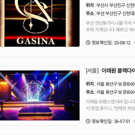
위치
: 부산시 부산진구 신천대
주소
: 부산 부산진구 신천대
부산 연산동가시나를 이어 서면 가시나 2호점 오
주에 가게입니다 예쁘고 섹시한 젠더 아가씨들의 공연 쇼 노래 위치는 : 서면 1번가 이며
정보확인일 : 25-08-12
[서울]
이태원 블랙다
위치
: 서울 용산구 보광로6
주소
: 서울 용산구 보광로60
이태원 트랜스젠더바 입니다. 쾌적한 룸, 홀 노래방 시설 완비! '연중무휴' 밝은 분
서 영업 중이니, "
정보확인일 : 26-07-01