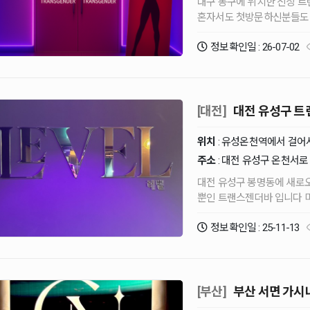
대구 동구에 위치한 신상 
혼자서도 첫방문하신분들도 
ㅋㅌ : xybar ㄹㅇ : h6969n
정보확인일 : 26-07-02
[대전]
대전 유성구 트랜
위치
: 유성온천역에서 걸어서
주소
: 대전 유성구 온천서로 
대전 유성구 봉명동에 새로오픈한 트랜스
뿐인 트랜스젠더바 입니다 미모과 코믹과 쉬멜부터 완트까지 다양하구요 남녀노소 미성
정보확인일 : 25-11-13
[부산]
부산 서면 가시