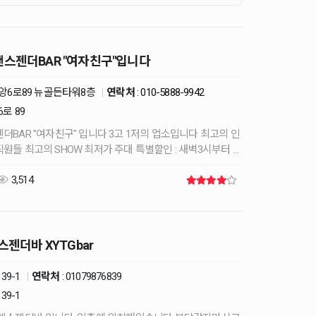
스젠더BAR "여자친구"입니다
중앙6로89 뉴골든타워8층
|
연락처
:
010-5888-9942
로 89
업소입니다 최고의 인
마감때까지 (주대특별할인)-주대는 전화문의 한번도 안와보신 …
3,514
스젠더바 XYTGbar
39-1
|
연락처
:
01079876839
39-1