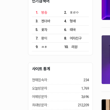
인기검색어
1.
방송
2.
ㅍㄹㅇ
3.
젠더바
4.
형애
5.
꽃자
6.
태국
7.
랑이
8.
여자친구
9.
ㅆㅎ
10.
려원
사이트 통계
현재접속자 :
234
오늘방문자 :
1,769
어제방문자 :
3,696
최대방문자 :
212,209