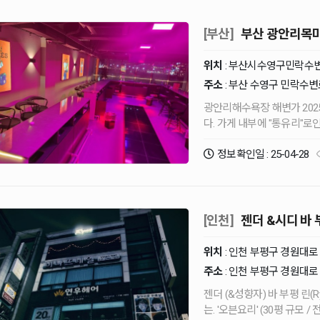
[부산]
부산 광안리목마
위치
: 부산시수영구민락수변
주소
: 부산 수영구 민락수변로
광안리해수욕장 해변가 202
다. 가게 내부에 "통유리"
조명시설로인해 벌써부터 대
정보확인일 : 25-04-28
추신 우리나라 …
[인천]
젠더 &시디 바 부
위치
: 인천 부평구 경원대로 
주소
: 인천 부평구 경원대로 
젠더 (&성향자) 바 부평 린(Rynn) - 다양한 연령대와 성향자 객층 ※ 다양한 주
는. '오븐요리' (30평 규모 / 전층사용 / 엘리베이터有 / 메인상권 & 숙박업소 인접) - 주소 :