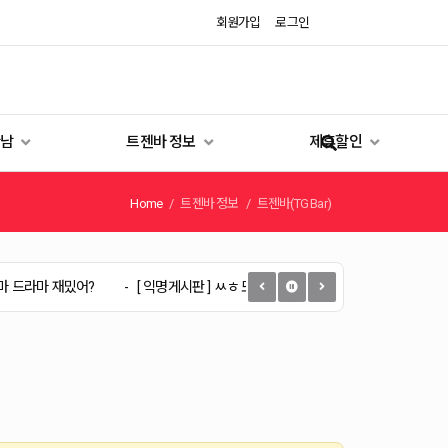
회원가입
로그인
만남
트젠바 정보
제휴할인
Home
트젠바 정보
트젠바(TG Bar)
재밌어?
[ 익명게시판 ] ㅆㅎ 또 간만에
[ 익명게시판 ] 역시
[ 익