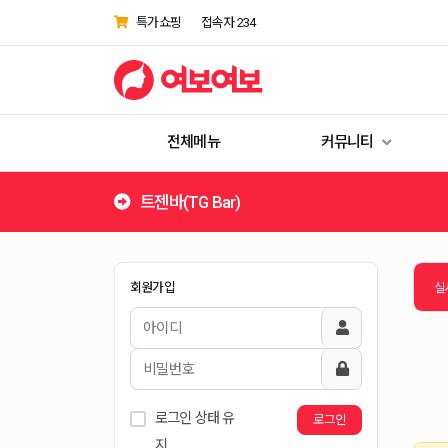
특가쇼핑
접속자 234
전체메뉴
커뮤니티
트젠바(TG Bar)
LOGIN
회원가입
실
로그인 상태 유
로그인
[임시정책]DDoS공격으로 인해 한국
지