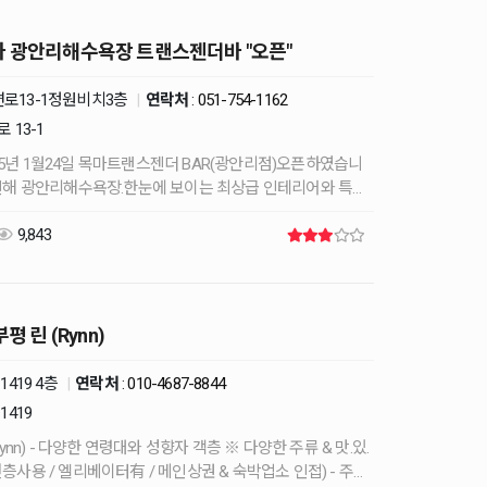
 광안리해수욕장 트랜스젠더바 "오픈"
로13-1정원비치3층
|
연락처
:
051-754-1162
 13-1
5년 1월24일 목마트랜스젠더 BAR(광안리점)오픈하였습니
로인해 광안리해수욕장.한눈에 보이는 최상급 인테리어와 특수
박예감입니다 20대부터 40대까지 다양한 개성과매력을 갖
9,843
평 린 (Rynn)
1419 4층
|
연락처
:
010-4687-8844
1419
류 & 맛.있.