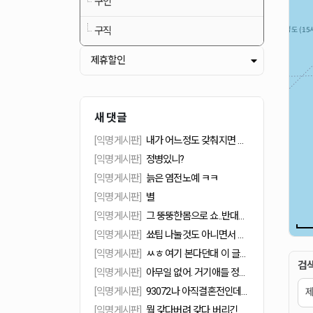
구인
구직
제휴할인
새 댓글
[익명게시판]
내가 어느정도 갖춰지면 가고싶은데 가도 되는데 당장 아무데나 들어가서 일하는게 좋아. 일구하는게 우선이면 여기저기 추라이 넣어봐야지, 거기서 다 널 쓴다는 보장도 없는데...구인 가게들도 지원한다고 다 써주는게 아니야.얼굴보고 능력보고 쓰는거야. 쓸만한 애가 지원을 안하니 계속 구하는거고... 일단 붙는데 들어가.그리고 손님 없을 정도면 사람 구하지도 않는다. 월급이 나가니깐...그 월급 아까워서 한두명으로 돌리는 가게도 얼마나 많은데
[익명게시판]
정병있니?
[익명게시판]
늙은 염전노예 ㅋㅋ
[익명게시판]
별
[익명게시판]
그 뚱뚱한몸으로 쇼..반대로 손님이 팁 받아야대 ㅋㅋㅋ
[익명게시판]
쑈팁 나눌것도 아니면서 왜 생색을 낸대?어떻게 보면 팁 총량의 법칙에 의해 남이 벌돈 홀랑 먹눈건데 미안해해야지
[익명게시판]
ㅆㅎ 여기 본다던대 이 글도 볼듯.새겨들을 말은 좀 새겨듣길.
검
[익명게시판]
아무일 없어. 거기애들 정신병자 망상글 한두번이야?
[익명게시판]
93072나 아직결혼전인데 넌 한거야?아줌마 글이라고판단될정도로? 그런데 나 안영석님 좋아
[익명게시판]
뭘 갖다버려 갖다 버리긴