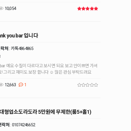
419 4층 …
10,054
nk you bar 입니다
연락처
:
카톡4864865
8
되요 보고 안이쁘면 가셔
신있어요! 그리고 재미도 보장 합니다 ☺️ 많은 관심 부탁드려요
12,663
1
대형업소도라도라 5만원에 무제한(룸5+홀1)
연락처
:
01074246652