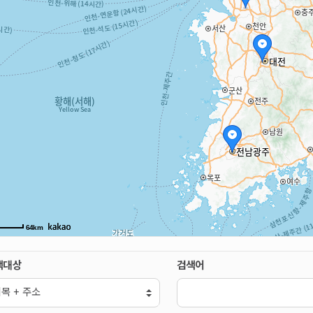
64km
색대상
검색어