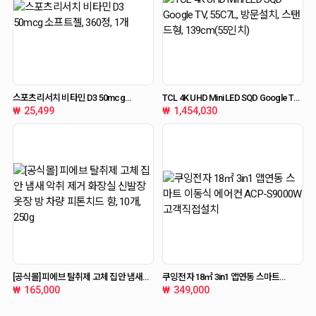
스포츠리서치 비타민 D3 50mcg
TCL 4K UHD Mini LED SQD Google TV,
소프트젤, 360정, 1개
55C7L, 방문설치, 스탠드형,
25,499
1,454,030
139cm(55인치)
[공식몰] 피에브 탈취제 고체 집안 냄새
쿠잉전자 18㎡ 3in1 앱연동 스마트
악취 제거 화장실 신발장 옷장 방 차량
이동식 에어컨 ACP-S9000W
165,000
349,000
피톤치드 향, 10개, 250g
고객직접설치