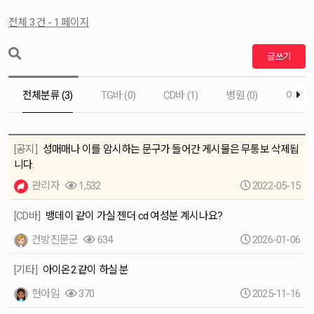
전체 3 건 - 1 페이지
글쓰기
전체분류 (3)
TG바 (0)
CD바 (1)
병원 (0)
여행 (0
[공지]
성매매나 이를 암시하는 문구가 들어간 게시물은 무통보 삭제됩
니다.
관리자
1,532
2022-05-15
[CD바]
뱅데이 같이 가실 젠더 cd 여성분 계시나요?
건방진문군
634
2026-01-06
[기타]
아이온2 같이 하실 분
현아임
370
2025-11-16