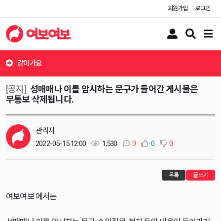
회원가입
로그인
유
검
메
저
색
뉴
버
버
버
튼
튼
튼
같이가요
[공지]
성매매나 이를 암시하는 문구가 들어간 게시물은
무통보 삭제됩니다.
관리자
2022-05-15 12:00
1,530
0
0
0
목록
글쓰기
여보여보 에서는