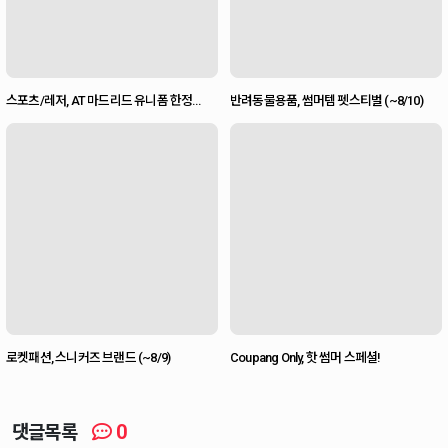
스포츠/레저, AT 마드리드 유니폼 한정
반려동물용품, 썸머템 펫스티벌 (~8/10)
판매! (~8/9)
로켓패션, 스니커즈 브랜드 (~8/9)
Coupang Only, 핫 썸머 스페셜!
0
댓글목록