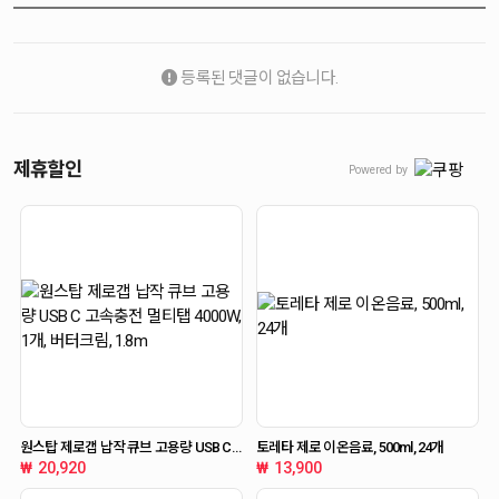
등록된 댓글이 없습니다.
제휴할인
Powered by
원스탑 제로갭 납작 큐브 고용량 USB C
토레타 제로 이온음료, 500ml, 24개
고속충전 멀티탭 4000W, 1개, 버터크림,
20,920
13,900
1.8m