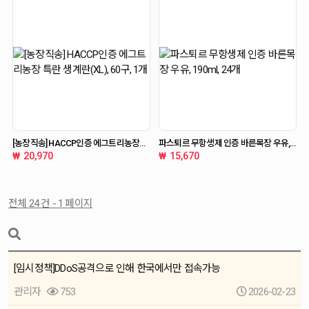
[농장직송] HACCP인증 에그트리농장
파스퇴르 무항생제 인증 바른목장 우유,
특란 생계란(XL), 60구, 1개
190ml, 24개
20,970
15,670
전체 24 건 - 1 페이지
[임시정책]DDoS공격으로 인해 한국에서만 접속가능
관리자
753
2026-02-23