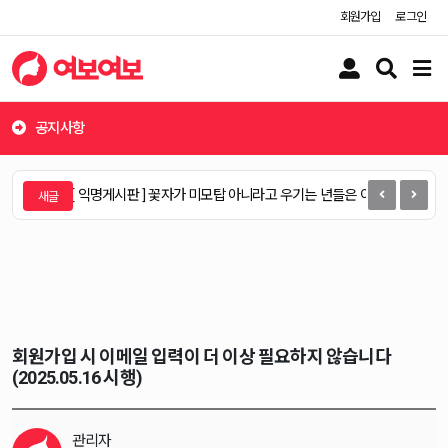
회원가입
로그인
유
검
메
저
색
뉴
버
버
버
튼
튼
튼
공지사항
[ 익명게시판 ] 꽃자가 미모탑 아니라고 우기는 년들은 이영상 봐야됨
회원가입 시 이메일 입력이 더 이상 필요하지 않습니다
(2025.05.16 시행)
관리자