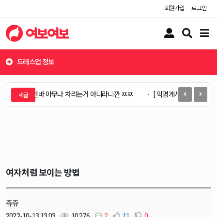
회원가입
로그인
유
검
메
저
색
뉴
버
버
버
튼
튼
튼
드레스업 정보
젠바 아무나 차리는거 아니라니깐 ㅉㅉ
[ 익명게시판 ] " 눈치는 존나 없고 욕심만
여자처럼 보이는 방법
쥬쥬
2022-10-13 13:03
10,276
2
11
0