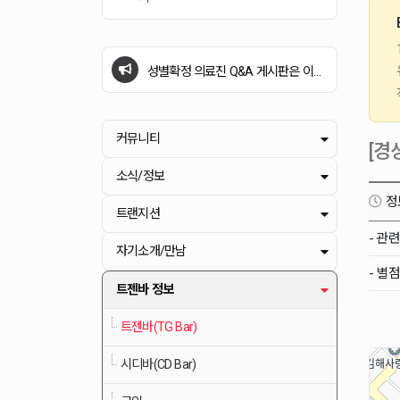
에서만 접속가능
회원가입 시 이메일 입력이 더 이상
필요하지 않습니다 (2025.05.16 시행)
성별확정 의료진 Q&A 게시판은 이번
달(2024-06-30) 까지만 운영됩니다.
[임시정책]DDoS공격으로 인해 한국
커뮤니티
[경
에서만 접속가능
회원가입 시 이메일 입력이 더 이상
소식/정보
정
필요하지 않습니다 (2025.05.16 시행)
성별확정 의료진 Q&A 게시판은 이번
트랜지션
- 관련
달(2024-06-30) 까지만 운영됩니다.
자기소개/만남
- 별점
트젠바 정보
트젠바(TG Bar)
시디바(CD Bar)