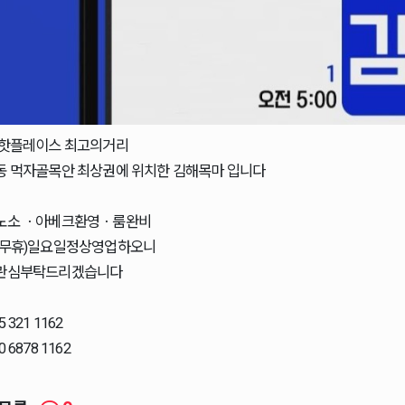
 핫플레이스 최고의거리
동 먹자골목안 최상권에 위치한 김해목마 입니다
노소 ㆍ아베크환영ㆍ룸완비
중무휴)일요일정상영업하오니
관심부탁드리겠습니다
5 321 1162
0 6878 1162