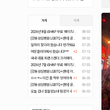
자게
익게
2026년 8월 iSHAP 무료 에이즈/종합성병 검사일정
08-03
[강동성심병원 LGBTQ+센터] 온라인 성소수자 건강강좌 시리즈 '스마트Q' - “트랜지션 여정 속 내 마음 돌보는 법 - 트랜지션에 따른 심리적 변화 및 심리상담의 역할"
08-02
일자리 찾으러 왔습니다 반가워요
07-25
여장갤러리에서 왔습니다^^*
+2
07-12
국내 대표 트랜스젠더 크리에이터들이 뭉쳤다! 꽃자X쎄히 예능 채널 TG걸스
07-05
2026년 7월 iSHAP 무료 에이즈/종합성병 검사일정
07-03
[강동성심병원 LGBTQ+센터] 이번 달은 한국성소수자의료연구회 강의로 진행합니다! KALM 오픈세미나 26년 7월 강의 안내
07-02
ㅁㅇㅋ<-이건 좀 싹쑤 잇어야 해주나여...?
+1
06-05
[강동성심병원 LGBTQ+센터] 온라인 성소수자 건강강좌 시리즈 '스마트Q' - “목소리를 넘어 -- 음성 여성화 수술의 발전과 미래"
06-03
오늘 겁나 힘들었는데 팀장이 수고했다며
+1
06-03