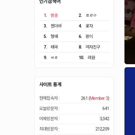
인기검색어
1.
방송
2.
ㅍㄹㅇ
3.
젠더바
4.
꽃자
5.
형애
6.
랑이
7.
태국
8.
여자친구
9.
ㅆㅎ
10.
려원
사이트 통계
현재접속자 :
261 (
Member 3
)
오늘방문자 :
641
어제방문자 :
3,342
최대방문자 :
212,209