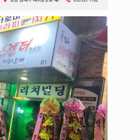
경남 김해시 내외중앙로 48
055 321 1162