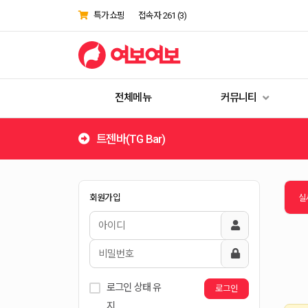
특가쇼핑
접속자 261 (
3
)
전체메뉴
커뮤니티
트젠바(TG Bar)
LOGIN
[ 크로스드레서(CD) ]
회원가입
실
로그인 상태 유
로그인
[임시정책]DDoS공격으로 인해 한국
지