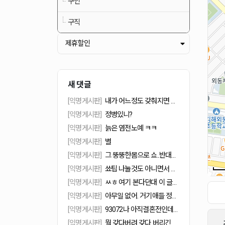
구인
구직
제휴할인
새 댓글
[익명게시판]
내가 어느정도 갖춰지면 가고싶은데 가도 되는데 당장 아무데나 들어가서 일하는게 좋아. 일구하는게 우선이면 여기저기 추라이 넣어봐야지, 거기서 다 널 쓴다는 보장도 없는데...구인 가게들도 지원한다고 다 써주는게 아니야.얼굴보고 능력보고 쓰는거야. 쓸만한 애가 지원을 안하니 계속 구하는거고... 일단 붙는데 들어가.그리고 손님 없을 정도면 사람 구하지도 않는다. 월급이 나가니깐...그 월급 아까워서 한두명으로 돌리는 가게도 얼마나 많은데
[익명게시판]
정병있니?
[익명게시판]
늙은 염전노예 ㅋㅋ
[익명게시판]
별
[익명게시판]
그 뚱뚱한몸으로 쇼..반대로 손님이 팁 받아야대 ㅋㅋㅋ
[익명게시판]
쑈팁 나눌것도 아니면서 왜 생색을 낸대?어떻게 보면 팁 총량의 법칙에 의해 남이 벌돈 홀랑 먹눈건데 미안해해야지
[익명게시판]
ㅆㅎ 여기 본다던대 이 글도 볼듯.새겨들을 말은 좀 새겨듣길.
[익명게시판]
아무일 없어. 거기애들 정신병자 망상글 한두번이야?
[익명게시판]
93072나 아직결혼전인데 넌 한거야?아줌마 글이라고판단될정도로? 그런데 나 안영석님 좋아
[익명게시판]
뭘 갖다버려 갖다 버리긴