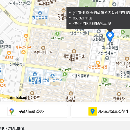
[ 김해시내외중앙로48. 리치빌딩 지하1층 
055 321 1162
경남 김해시 내외중앙로 48
100m
구글지도
로 길찾기
카카오맵
으로 길찾기
경남 김해목마