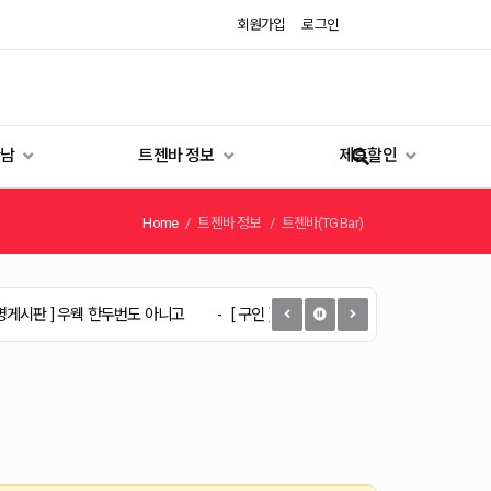
회원가입
로그인
만남
트젠바 정보
제휴할인
Home
트젠바 정보
트젠바(TG Bar)
우웩 한두번도 아니고
[ 구인 ]
로그인 후 열람 가능합니다.
[ 익명게시판 ]