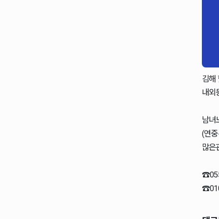
김해
내외
남녀
(연
많은
☎️05
☎️01