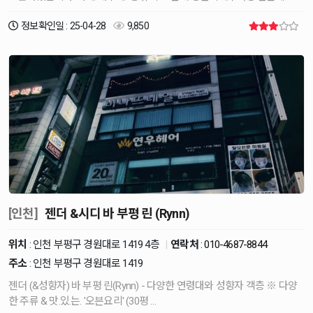
정보확인일 : 25-04-28
9,850
[인천]
젠더 &시디 바 부평 린 (Rynn)
위치
: 인천 부평구 경원대로 1419 4층
|
연락처
:
010-4687-8844
주소
: 인천 부평구 경원대로 1419
젠더 (&성향자) 바 부평 린(Rynn) - 다양한 연령대와 성향자 객층 ※ 다양
한 주류 & 맛.있.는. '오븐요리' (30평 …