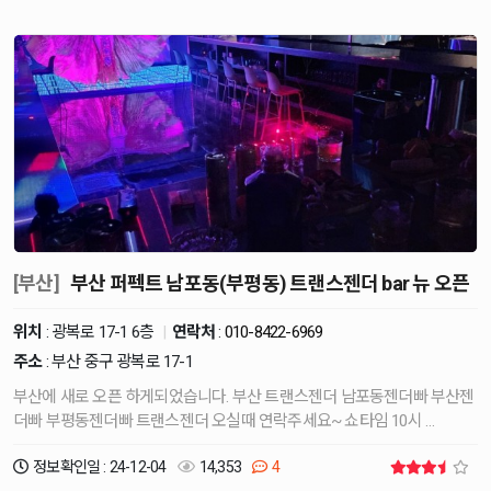
[부산]
부산 퍼펙트 남포동(부평동) 트랜스젠더 bar 뉴 오픈
위치
: 광복로 17-1 6층
|
연락처
:
010-8422-6969
주소
: 부산 중구 광복로 17-1
부산에 새로 오픈 하게되었습니다. 부산 트랜스젠더 남포동젠더빠 부산젠
더빠 부평동젠더빠 트랜스젠더 오실때 연락주세요~ 쇼타임 10시 …
정보확인일 : 24-12-04
14,353
4