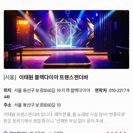
[서울]
이태원 블랙다이아 트랜스젠더바
위치
: 서울 용산구 보광로60길 10 지하 블랙다이아
|
연락처
:
010-2217-9
449
주소
: 서울 용산구 보광로60길 10
이태원 트랜스젠더바 입니다. 쾌적한 룸, 홀 노래방 시설 완비! '연중무휴'
밝은 분위기에서 영업 중이니, "언제든 부담 없이 문의 주세…