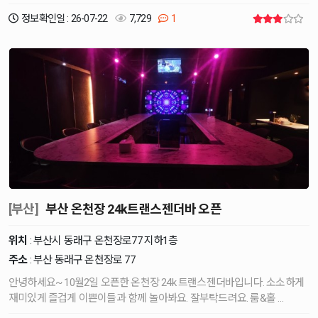
정보확인일 : 26-07-22
7,729
1
[부산]
부산 온천장 24k트랜스젠더바 오픈
위치
: 부산시 동래구 온천장로77 지하1층
주소
: 부산 동래구 온천장로 77
안녕하세요~ 10월2일 오픈한 온천장 24k 트랜스젠더바입니다. 소소하게
재미있게 즐겁게 이쁜이들과 함께 놀아봐요. 잘부탁드려요. 룸&홀 …