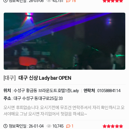
정보확인일 : 26-05-06
43,751
16
[대구]
대구 신상 Lady bar OPEN
위치
: 수성구 황금동 브라운도트호텔1층Lady
|
연락처
:
01058884114
주소
: 대구 수성구 동대구로25길 33
오시면 후회없습니다. 오시기전에 무조건 연락주셔서 자리 확인하시고 오
셔야해요 그냥 오시면 자리없어서 헛걸음 하세요~
정보확인일 : 26-01-04
10,745
1