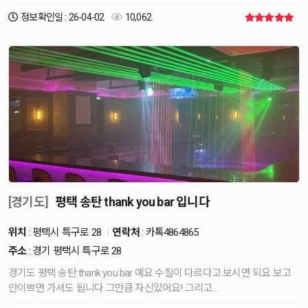
정보확인일 : 26-04-02
10,062
[경기도]
평택 송탄 thank you bar 입니다
위치
: 평택시 특구로 28
|
연락처
:
카톡4864865
주소
: 경기 평택시 특구로 28
경기도 평택 송탄 thank you bar 예요 수질이 다르다고 보시면 되요 보고
안이쁘면 가셔도 됩니다 그만큼 자신있어요! 그리고…