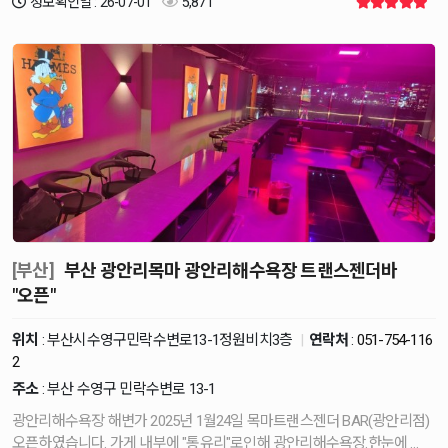
정보확인일 : 26-07-01
5,871
[부산]
부산 광안리목마 광안리해수욕장 트랜스젠더바
"오픈"
위치
: 부산시수영구민락수변로13-1정원비치3층
|
연락처
:
051-754-116
2
주소
: 부산 수영구 민락수변로 13-1
광안리해수욕장 해변가 2025년 1월24일 목마트랜스젠더 BAR(광안리점)
오픈하였습니다. 가게 내부에 "통유리"로인해 광안리해수욕장.한눈에 …