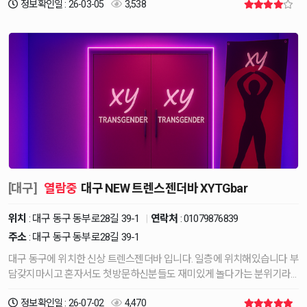
정보확인일 : 26-03-05
3,538
[대구]
열람중
대구 NEW 트렌스젠더바 XYTGbar
위치
: 대구 동구 동부로28길 39-1
|
연락처
:
01079876839
주소
: 대구 동구 동부로28길 39-1
대구 동구에 위치한 신상 트렌스젠더바 입니다. 일층에 위치해있습니다 부
담갖지마시고 혼자서도 첫방문하신분들도 재미있게 놀다가는 분위기라
편안하…
정보확인일 : 26-07-02
4,470