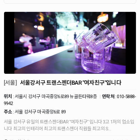
[서울]
서울강서구 트랜스젠더BAR "여자친구"입니다
위치
: 서울시 강서구 마곡중앙6로89 뉴골든타워8층
|
연락처
:
010-5888-
9942
주소
: 서울 강서구 마곡중앙6로 89
서울 강서구 유일의 트랜스젠더BAR "여자친구" 입니다 3고 1저의 업소입
니다 최고의 인테리어 최고의 트랜스젠더 직원들 최고의 S…