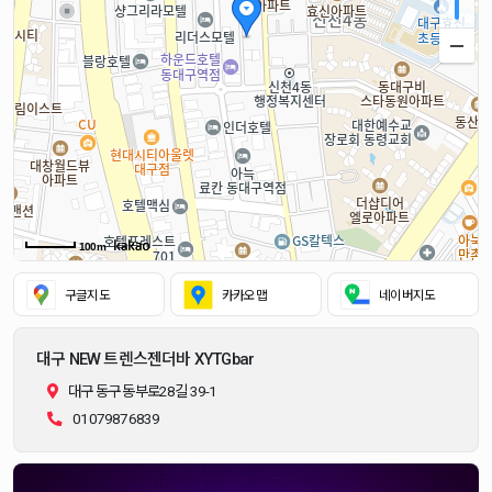
100m
구글지도
카카오맵
네이버지도
대구 NEW 트렌스젠더바 XYTGbar
대구 동구 동부로28길 39-1
01079876839