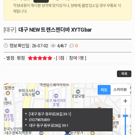
작성내용이 게시판 성격에 맞지않거나, 성매매, 불법업소일 경우 무통보 삭
제됩니다.
[대구]
대구 NEW 트렌스젠더바 XYTGbar
정보확인일 : 26-07-02
4,467
0
- 별점 : 평점
- [
5
점
|
참여
1
명 ]
목록
[ 대구 동구 동부로28길 39-1 ]
01079876839
대구 동구 동부로28길 39-1