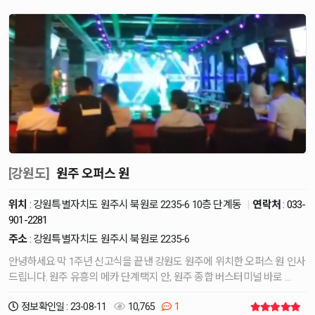
[강원도]
원주 오퍼스 원
위치
: 강원특별자치도 원주시 북원로 2235-6 10층 단계동
|
연락처
:
033-
901-2281
주소
: 강원특별자치도 원주시 북원로 2235-6
안녕하세요 막 1주년 신고식을 끝낸 강원도 원주에 위치한 오퍼스 원 인사
드립니다. 원주 유흥의 메카 단계택지 안, 원주 종합 버스터미널 바로 …
정보확인일 : 23-08-11
10,765
1