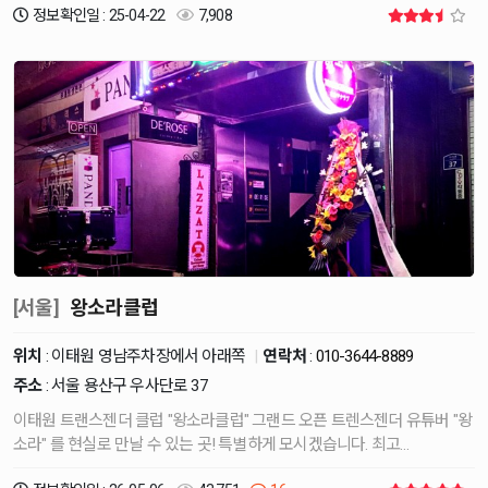
정보확인일 : 25-04-22
7,908
[서울]
왕소라클럽
위치
: 이태원 영남주차장에서 아래쪽
|
연락처
:
010-3644-8889
주소
: 서울 용산구 우사단로 37
이태원 트랜스젠더 클럽 "왕소라클럽" 그랜드 오픈 트렌스젠더 유튜버 "왕
소라" 를 현실로 만날 수 있는 곳! 특별하게 모시겠습니다. 최고…