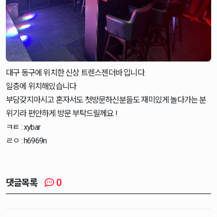
대구 동구에 위치한 신상 트렌스젠더바 입니다.
일층에 위치해있습니다
부담갖지마시고 혼자서도 첫방문하신분들도 재미있게 놀다가는 분
위기라 편안하게 방문 부탁드릴께요 !
ㅋㅌ : xybar
ㄹㅇ : h6969n
0
댓글목록