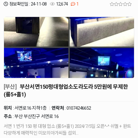
정보확인일 : 24-11-08
12,674
1
[부산]
부산서면150평대형업소도라도라 5만원에 무제한
(룸5+홀1)
위치
: 서면로16 지하1층
|
연락처
:
01074246652
주소
: 부산 부산진구 서면로 16
서면 1 번가 150 평 대형 업소 (룸5+홀1) 2024/7/5일 오픈^-^ 쉬멜 + 완트
다양하게 매력적인 미모의아가씨들 섭외…