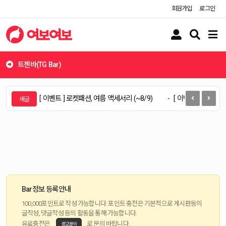
회원가입
로그인
유
검
메
저
색
뉴
버
버
버
튼
튼
튼
트젠바(TG Bar)
켓패션, 여름 액세서리 (~8/9)
[ 이벤트 ] 로켓패션, MEN&CASUAL FASHION S
Bar정보 등록안내
100,000포인트로 작성 가능합니다. 포인트 충전은 기본적으로 게시판등의
글작성, 댓글작성 등의 활동을 통해 가능합니다.
유료충전은
로 문의 바랍니다.
광고문의