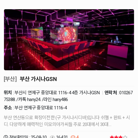
[부산]
부산 가시나GSN
위치
: 부산시 연제구 중앙대로 1116-4 4층 가시나GSN
|
연락처
:
010267
75388. /카톡 hany24. /라인 hany486
주소
: 부산 연제구 중앙대로 1116-4
부산 연산동으로 확장이전한 (구 가시나시디바)입니다 쉬멜 + 완트 + 시
디. 다양하게 매력적인 미모의아가씨들 주로 20대에서 30대…
정보확인일 : 25-08-10
16,431
4