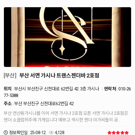
[부산]
부산 서면 가시나 트랜스젠더바 2호점
위치
: 부산시 부산진구 신천대로 62번길 42. 3층 가시나
|
연락처
:
010-26
77-5388
주소
: 부산 부산진구 신천대로62번길 42
부산 연산동가시나를 이어 서면 가시나 2호점 오픈 서면 가시나 2호점은
젠더 쇼클럽위주에 가게입니다 예쁘고 섹시한 젠더 아가씨들의 공…
정보확인일 : 25-08-12
4,128