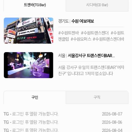
트젠바(TG Bar)
시디바(CD Bar)
경기도
|
수원 여보여보
#수원트젠바 #수원트랜스젠더 #수원트
젠클럽 #수원오퍼스 #수원트랜스젠더바
#수원여보여보 #수원여보
서울
|
서울강서구 트랜스젠더BAR
"여자친구"입니다
서울 강서구 유일의 트랜스젠더BAR"여자
친구" 입니다3고 1저의 업소입니다
최고의 인테리어최고의 트랜스젠더 직원
들
최고의 SHOW최저가 주대특별할인 : 새
구인
구직
벽3시…
TG -
로그인 후 열람 가능합니다.
2026-08-07
TG -
로그인 후 열람 가능합니다.
2026-08-06
TG -
로그인 후 열람 가능합니다.
2026-08-04