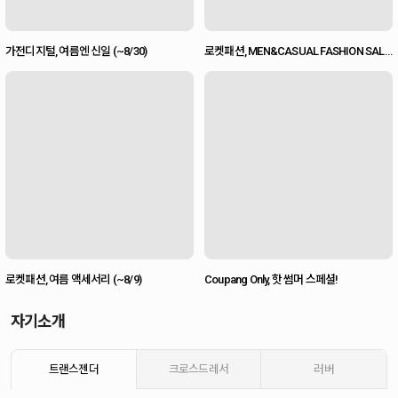
가전디지털, 여름엔 신일 (~8/30)
로켓패션, MEN&CASUAL FASHION SALE
(~8/16)
로켓패션, 여름 액세서리 (~8/9)
Coupang Only, 핫 썸머 스페셜!
자기소개
트랜스젠더
크로스드레서
러버