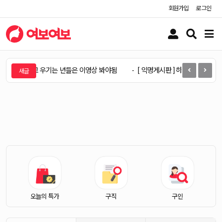
회원가입
로그인
유
검
메
저
색
뉴
버
버
버
튼
튼
튼
모탑 아니라고 우기는 년들은 이영상 봐야됨
[ 익명게시판 ] 하리수언니 최신근
오늘의 특가
구직
구인