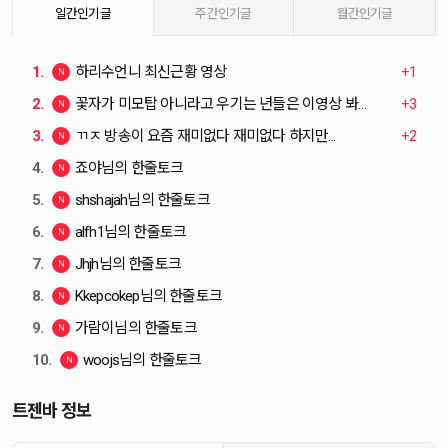
일간인기글
주간인기글
월간인기글
1.
하리수언니 최신근황 영상
+1
2.
꽃자가 미모탑 아니라고 우기는 년들은 이영상 봐야됨
+3
3.
ㄲㅈ 방송이 요즘 재미없다 재미없다 하지만...
+2
4.
죠야님의 한줄토크
5.
shshajah님의 한줄토크
6.
alfh1님의 한줄토크
7.
Jhjh님의 한줄토크
8.
Kkepcokep님의 한줄토크
9.
가람이님의 한줄토크
10.
woojs님의 한줄토크
트젠바 정보