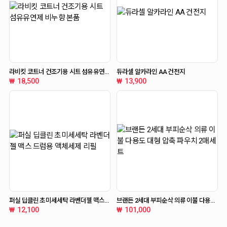
라비킷 코트너 건조기용 시트 섬유유연제
듀라셀 알카라인 AA 건전지
비누향 본품
18,500
13,900
퍼실 딥클린 초미세세탁 라벤더젤 맥스
브랜든 2세대 부피순삭 의류 이불 다용도
드럼용 액체세제 리필
대형 압축 파우치 2매세트
12,100
101,000