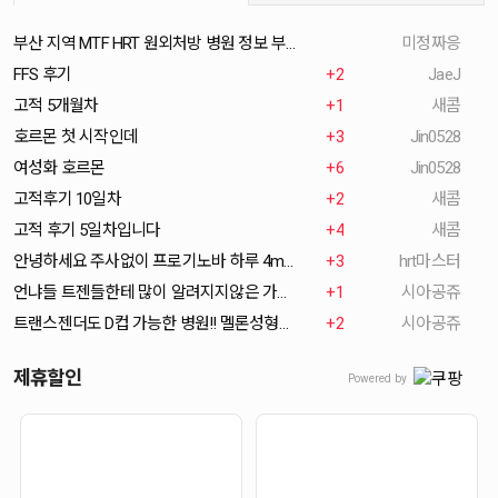
부산 지역 MTF HRT 원외처방 병원 정보 부탁드려요
미정짜응
FFS 후기
+2
JaeJ
고적 5개월차
+1
새콤
호르몬 첫 시작인데
+3
Jin0528
여성화 호르몬
+6
Jin0528
고적후기 10일차
+2
새콤
고적 후기 5일차입니다
+4
새콤
안녕하세요 주사없이 프로기노바 하루 4mg,안드로쿨50mg 복용중입니다.
+3
hrt마스터
언냐들 트젠들한테 많이 알려지지않은 가슴병원공유함!!
+1
시아공쥬
트랜스젠더도 D컵 가능한 병원!! 멜론성형외과!
+2
시아공쥬
제휴할인
Powered by